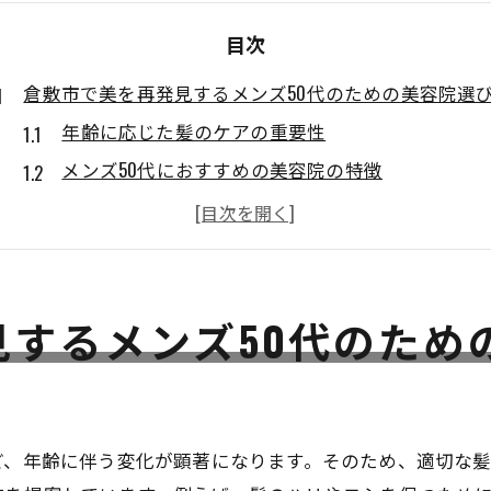
目次
倉敷市で美を再発見するメンズ50代のための美容院選
年齢に応じた髪のケアの重要性
メンズ50代におすすめの美容院の特徴
倉敷市で評判の高い美容院の見つけ方
美容院選びで気をつけるべきポイント
口コミを活用した美容院選び
見するメンズ50代のため
自分に合ったスタイルの提案を受けられる美容院
倉敷市で魅力を引き出すメンズヘアスタイルの秘密
50代におすすめのヘアスタイルとは
髪質に応じたスタイリングのテクニック
ど、年齢に伴う変化が顕著になります。そのため、適切な
美容師とのコミュニケーションの工夫