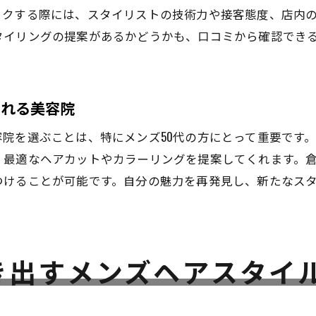
50代メンズに特化した美容院の見つけ方
ックする際には、スタイリストの技術力や接客態度、店内
リピート客の多い美容院の秘密
タイリングの提案があるかどうかも、口コミから確認でき
倉敷市の人気美容院ランキング
美容院を選ぶ際のチェックポイント
美容院で受けられる特別なサービス
られる美容院
美容院選びで大切にすべきこと
院を選ぶことは、特にメンズ50代の方にとって重要です
魅力を引き出す倉敷市の美容院でのカット＆カラー提
、最適なヘアカットやカラーリングを提案してくれます。
自分に似合うカットスタイルの探し方
つけることが可能です。自分の魅力を再発見し、新たなス
上品に見せるカラー選びのコツ
美容院でのカラーリングの最新技術
倉敷市で人気のカットスタイル事例
き出すメンズヘアスタイ
プロの技が光るカット＆カラー施術
カットとカラーで魅力を引き出す方法