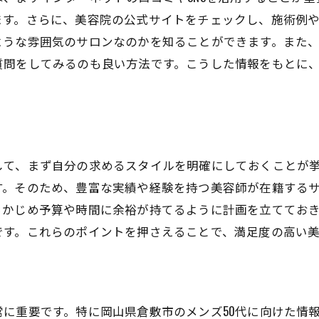
ます。さらに、美容院の公式サイトをチェックし、施術例
個性を演出するカラーリングの選び方
ような雰囲気のサロンなのかを知ることができます。また
美容院でのカウンセリングの重要性
質問をしてみるのも良い方法です。こうした情報をもとに
倉敷市でのスタイルチェンジ成功事例
自分だけのオンリーワンスタイルを目指して
髪質に合わせた倉敷市の美容院でのケアとスタイリン
ト
髪質別の適切なケア方法
て、まず自分の求めるスタイルを明確にしておくことが挙
50代の髪に最適なスタイリング製品
す。そのため、豊富な実績や経験を持つ美容師が在籍する
美容院での髪質診断の活用法
らかじめ予算や時間に余裕が持てるように計画を立ててお
倉敷市内の髪質に特化した美容院紹介
です。これらのポイントを押さえることで、満足度の高い
髪質改善のためのヘアトリートメント
プロが教えるホームケアのポイント
倉敷市で50代メンズが再び輝くための美容院の選び方
に重要です。特に岡山県倉敷市のメンズ50代に向けた情