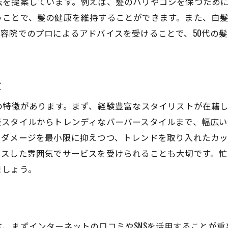
法を提案しています。例えば、髪のハリやコシを保つため
トレンドを取り入れたスタイル作り
うことで、髪の健康を維持することができます。また、白
倉敷市内でのスタイルサンプル紹介
容院でのプロによるアドバイスを受けることで、50代の
日常での簡単なヘアケア方法
50代メンズが知っておくべき美容院の最新トレンド
2023年の注目メンズトレンド
徴
流行のスタイルに挑戦するメリット
の特徴があります。まず、経験豊富なスタイリストが在籍
倉敷市で取り入れられている最新技術
髪スタイルからトレンディなバーバースタイルまで、幅広い
トレンドに左右されない自分らしさの追求
ダメージを最小限に抑えつつ、トレンドを取り入れたカッ
クスした雰囲気でサービスを受けられることも大切です。
美容院でのトレンドセミナーの活用法
ましょう。
プロが教えるトレンドと実用性の両立法
個性を引き立てる美容院選びで倉敷市で輝く方法
方
自分の個性を最大限に生かすスタイル提案
プロの視点で選ぶ美容院の見極め方
、まずインターネットの口コミやSNSを活用することが