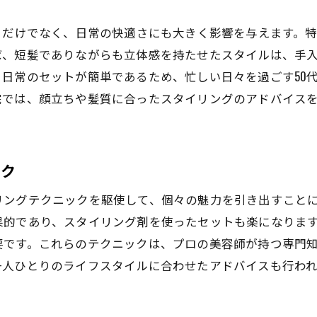
倉敷市でメンズ50代が自分らしさを再発見する美容院
自分らしさを引き出す美容院の選択肢
目だけでなく、日常の快適さにも大きく影響を与えます。
ば、短髪でありながらも立体感を持たせたスタイルは、手
個々のライフスタイルに合ったスタイル提案
日常のセットが簡単であるため、忙しい日々を過ごす50
倉敷市でのスタイルチェンジ事例紹介
院では、顔立ちや髪質に合ったスタイリングのアドバイス
美容院でのスタイルコンセプトの作り方
メンズ50代が輝くためのカット技術
自分らしさを取り戻す美容院での体験
ック
リングテクニックを駆使して、個々の魅力を引き出すこと
果的であり、スタイリング剤を使ったセットも楽になりま
要です。これらのテクニックは、プロの美容師が持つ専門
一人ひとりのライフスタイルに合わせたアドバイスも行わ