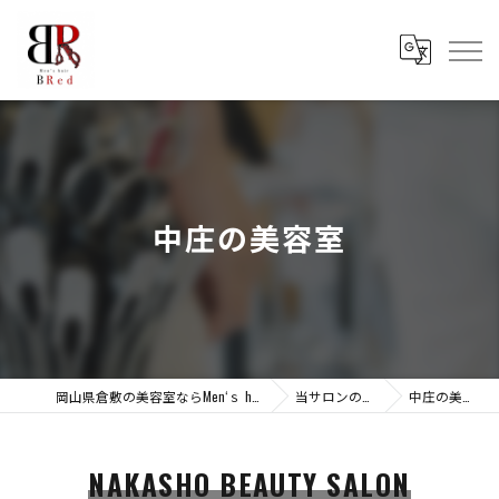
中庄の美容室
岡山県倉敷の美容室ならMen‘ｓ hair BRed
当サロンの特徴
中庄の美容室
NAKASHO BEAUTY SALON