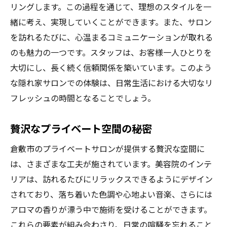
倉敷市のサロンでの忘れられない体験
リングします。この過程を通じて、理想のスタイルを一
倉敷市の美容院での一対一のカスタムメイドサ
緒に考え、実現していくことができます。また、サロン
ービスの魅力
を訪れるたびに、心温まるコミュニケーションが取れる
一対一のサービスで得られる安心感
のも魅力の一つです。スタッフは、お客様一人ひとりを
大切にし、長く続く信頼関係を築いています。このよう
個別対応によるスタイリング提案
な隠れ家サロンでの体験は、日常生活における大切なリ
倉敷市のサロンでのパーソナルケア
フレッシュの時間となることでしょう。
カスタムメイドサービスの詳細
プライベートサロンの特別な魅力
贅沢なプライベート空間の秘密
一対一の丁寧なカウンセリング
倉敷市のプライベートサロンが提供する贅沢な空間に
プライベートサロンでの日常を輝かせるヘアス
は、さまざまな工夫が施されています。美容院のインテ
タイル探し
リアは、訪れるたびにリラックスできるようにデザイン
毎日が輝くヘアスタイルの提案
されており、落ち着いた色調や心地よい音楽、さらには
プライベートサロンでのスタイル提案
アロマの香りが漂う中で施術を受けることができます。
ライフスタイルに合わせたヘアデザイン
これらの要素が組み合わさり、日常の喧騒を忘れること