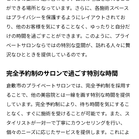
日常を豊かにするスタイリング法
ができる場所となっています。さらに、各施術スペース
はプライバシーを保護するようにレイアウトされてお
倉敷市の美容院でのスタイルレッスン
り、他のお客様を気にすることなく、ゆったりと自分だ
魅力的なヘアスタイルで日常を変える
けの時間を過ごすことができます。このように、プライ
美と癒しの空間倉敷市プライベートサロンの魅
ベートサロンならではの特別な空間が、訪れる人々に贅
力徹底解剖
沢なひとときを提供しているのです。
プライベートサロンの癒しの空間
倉敷市サロンの特別なデザイン
完全予約制のサロンで過ごす特別な時間
心身を癒す美容体験とは
倉敷市のプライベートサロンでは、完全予約制を採用す
プロフェッショナルが作る癒しの時間
ることで、他の美容院とは一線を画す特別な時間を提供
倉敷市での特別なリラクゼーション体験
しています。完全予約制により、待ち時間を気にするこ
魅力的なサロン空間の秘密
となく、すぐに施術を受けることが可能です。また、ス
倉敷市で個性を引き出す美容院体験のすすめ
タイリストが一対一で丁寧にカウンセリングを行い、
個々のニーズに応じたサービスを提供します。これによ
個性を活かすスタイルの提案