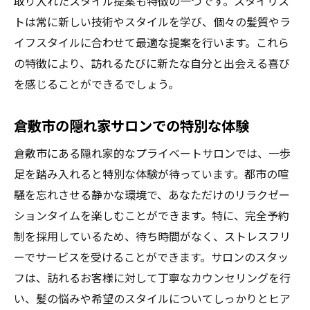
取り入れたスタイル提案も特徴の一つです。スタイリス
個別対応で受ける特別なケア
トは常に新しい技術やスタイルを学び、個々の髪質やラ
パーソナライズされたヘアケア体験
イフスタイルに合わせて最適な提案を行います。これら
完全予約制の特別なサービスとは
の特徴により、訪れるたびに新たな自分と出会える喜び
顧客の声に応えるプライベートサロン
を感じることができるでしょう。
パーソナルスペースでの安心感
倉敷市の隠れ家サロンでの特別な体験
倉敷市の美容院での特別なひととき
プライベートサロンが提供する究極の美容体験
倉敷市にある隠れ家的なプライベートサロンでは、一歩
とは
足を踏み入れると特別な体験が待っています。都市の喧
究極のリラクゼーションを体感する
騒を忘れさせる静かな環境で、あなただけのリラクゼー
ションタイムを楽しむことができます。特に、完全予約
プライベートサロンの特別なメニュー
制を採用しているため、待ち時間がなく、ストレスフリ
心地よい空間での美容体験
ーでサービスを受けることができます。サロンのスタッ
プロフェッショナルによる最高の技術
フは、訪れるお客様に対して丁寧なカウンセリングを行
満足度の高いプライベートサービス
い、髪の悩みや希望のスタイルについてしっかりとヒア