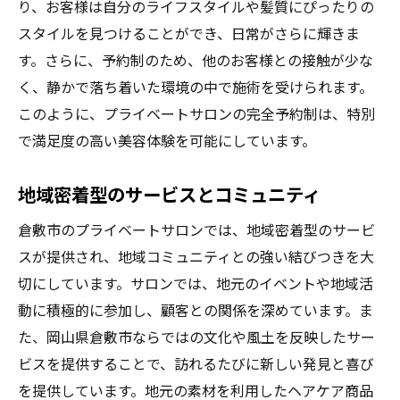
り、お客様は自分のライフスタイルや髪質にぴったりの
プライベートサロンでの自己表現
スタイルを見つけることができ、日常がさらに輝きま
倉敷市での新しい自分探し
す。さらに、予約制のため、他のお客様との接触が少な
スタイリストと作る個性的なヘア
く、静かで落ち着いた環境の中で施術を受けられます。
プライベートサロンでのインスピレーショ
このように、プライベートサロンの完全予約制は、特別
ン
で満足度の高い美容体験を可能にしています。
自分らしさを引き出すスタイリング
地域密着型のサービスとコミュニティ
倉敷市のプライベートサロンでは、地域密着型のサービ
スが提供され、地域コミュニティとの強い結びつきを大
切にしています。サロンでは、地元のイベントや地域活
動に積極的に参加し、顧客との関係を深めています。ま
た、岡山県倉敷市ならではの文化や風土を反映したサー
ビスを提供することで、訪れるたびに新しい発見と喜び
を提供しています。地元の素材を利用したヘアケア商品