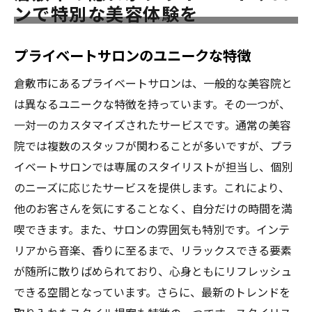
プライベートサロンでのリラックスしたひ
ンで特別な美容体験を
ととき
プライベートサロンで叶えるあなた専用の理想
プライベートサロンのユニークな特徴
スタイル
倉敷市にあるプライベートサロンは、一般的な美容院と
カウンセリングで見つける理想のスタイル
は異なるユニークな特徴を持っています。その一つが、
髪質に合わせたスタイリングの提案
一対一のカスタマイズされたサービスです。通常の美容
プライベートサロンでのオーダーメイドス
院では複数のスタッフが関わることが多いですが、プラ
タイル
イベートサロンでは専属のスタイリストが担当し、個別
最新の技術で叶える理想の髪型
のニーズに応じたサービスを提供します。これにより、
ライフスタイルにフィットするヘアデザイ
他のお客さんを気にすることなく、自分だけの時間を満
ン
喫できます。また、サロンの雰囲気も特別です。インテ
リアから音楽、香りに至るまで、リラックスできる要素
倉敷市の美容院でのスタイルチェンジ
が随所に散りばめられており、心身ともにリフレッシュ
倉敷市の美容院で個別対応の贅沢なサービスを
できる空間となっています。さらに、最新のトレンドを
受けるには