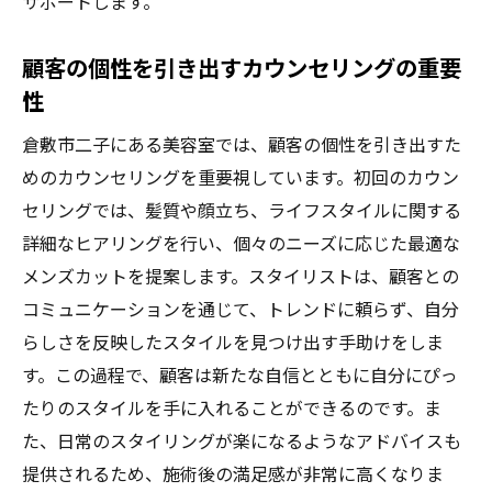
理想のスタイルを実現するためのカウンセ
サポートします。
リング活用法
顧客の個性を引き出すカウンセリングの重要
口コミと実績で美容室を選ぶ際の注意点
性
最新トレンドを取り入れた倉敷市のスタイリッ
シュカット
倉敷市二子にある美容室では、顧客の個性を引き出すた
めのカウンセリングを重要視しています。初回のカウン
トレンドを押さえたメンズカットのスタイ
セリングでは、髪質や顔立ち、ライフスタイルに関する
ルとは
詳細なヒアリングを行い、個々のニーズに応じた最適な
倉敷市の美容室が提供する流行のフェード
メンズカットを提案します。スタイリストは、顧客との
カット
コミュニケーションを通じて、トレンドに頼らず、自分
シーズンに合わせたヘアスタイルの提案
らしさを反映したスタイルを見つけ出す手助けをしま
最新のスタイリングツールとその活用法
す。この過程で、顧客は新たな自信とともに自分にぴっ
メンズカットにおけるトレンドカラーの導
たりのスタイルを手に入れることができるのです。ま
入
た、日常のスタイリングが楽になるようなアドバイスも
倉敷市で人気のスタイルを日常に取り入れ
提供されるため、施術後の満足感が非常に高くなりま