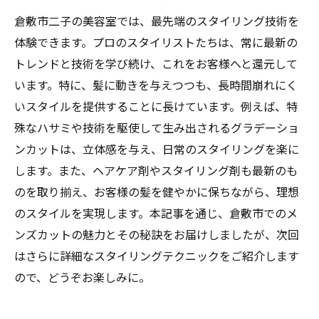
プロに相談する際のポイントと質問例
倉敷市二子の美容室では、最先端のスタイリング技術を
体験できます。プロのスタイリストたちは、常に最新の
理想のスタイルを実現するためのステップ
トレンドと技術を学び続け、これをお客様へと還元して
ガイド
います。特に、髪に動きを与えつつも、長時間崩れにく
個性を最大限に引き出す倉敷市の美容室の秘密
いスタイルを提供することに長けています。例えば、特
倉敷市で長年愛される美容室の特徴
殊なハサミや技術を駆使して生み出されるグラデーショ
オーダーメイドスタイルの魅力と実現法
ンカットは、立体感を与え、日常のスタイリングを楽に
スタイリストが持つ独自のスキルと経験
します。また、ヘアケア剤やスタイリング剤も最新のも
個性を演出するためのカラー技術
のを取り揃え、お客様の髪を健やかに保ちながら、理想
倉敷市のサロンが提供するリラクゼーショ
のスタイルを実現します。本記事を通じ、倉敷市でのメ
ン空間
ンズカットの魅力とその秘訣をお届けしましたが、次回
はさらに詳細なスタイリングテクニックをご紹介します
顧客満足度を高めるためのサービスとは
ので、どうぞお楽しみに。