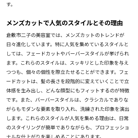
る方法
す。
プロのスタイリストが教える日常のスタイリン
グを楽にする方法
メンズカットで人気のスタイルとその理由
朝のスタイリング時間を短縮するテクニッ
倉敷市二子の美容室では、メンズカットのトレンドが
ク
日々進化しています。特に人気を集めているスタイルと
スタイルを長持ちさせるためのヘアケア方
しては、フェードカットやバーバースタイルが挙げられ
法
ます。これらのスタイルは、スッキリとした印象を与え
簡単に決まるヘアセットのコツ
つつも、個々の個性を際立たせることができます。フェ
ードカットは、髪の長さを段階的に変えていくことで立
倉敷市の美容室で学べるスタイリング講座
体感を生み出し、どんな顔型にもフィットするのが特徴
プロが教える自宅でできるヘアケア
です。また、バーバースタイルは、クラシカルでありな
季節に合わせたヘアスタイルのメンテナン
がらもモダンな要素を取り入れ、洗練された印象を演出
ス方法
します。これらのスタイルが人気を集める理由は、日常
あなたの個性を光らせる倉敷市の美容室の選び
のスタイリングが簡単でありながらも、プロフェッショ
方
ナルな仕上がりを楽しめることにあります。