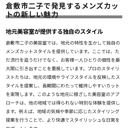
倉敷市二子で発見するメンズカッ
の両立
トの新しい魅力
地元スタイリストから学ぶメンズカットの
秘訣
地元美容室が提供する独自のスタイル
倉敷市で体験できる最新のスタイリング技
倉敷市二子の美容室では、地元の特性を生かして独自の
術
メンズカットスタイルを提供しています。ここでは、た
美容室選びのポイントを押さえて理想のスタイ
だ流行を追うだけでなく、お客様一人ひとりの個性を最
ルを手に入れる
大限に引き出すことを重視しています。プロのスタイリ
自分に合った美容室を見つけるためのチェ
ストたちは、地元の環境やライフスタイルを反映したス
ックポイント
タイルを提案し、長期間にわたって維持しやすいカット
スタイリストの経験と技術力を見極める方
を実現します。このような地元に根ざした美容室のアプ
法
ローチは、他の地域では得られない特別な体験を提供し
予約前に確認すべき美容室のサービス内容
ます。例えば、地域の気候や季節に応じたスタイリング
倉敷市で評判の高い美容室の選び方
提案を行うことで、より快適でスタイリッシュな日常を