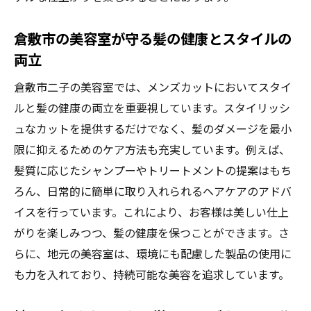
自分にぴったりのスタイリストを見つける
方法
倉敷市の美容室が守る髪の健康とスタイルの
パーソナルカラーを活かしたスタイル提案
両立
個別カウンセリングの活用法とその効果
倉敷市二子の美容室では、メンズカットにおいてスタイ
倉敷市で評判のスタイリストの特徴
ルと髪の健康の両立を重要視しています。スタイリッシ
美容室でのコミュニケーションを円滑にす
ュなカットを提供するだけでなく、髪のダメージを最小
るポイント
限に抑えるためのケア方法も充実しています。例えば、
自分らしさを表現するためのカットスタイ
髪質に応じたシャンプーやトリートメントの提案はもち
ル選び
ろん、日常的に簡単に取り入れられるヘアケアのアドバ
イスを行っています。これにより、お客様は美しい仕上
髪のダメージを抑えつつスタイリッシュを実現
がりを楽しみつつ、髪の健康を保つことができます。さ
する技術とは
らに、地元の美容室は、環境にも配慮した製品の使用に
最新技術で叶えるダメージレスカット
も力を入れており、持続可能な美容を追求しています。
プロが実践するヘアケアと補修方法
倉敷市の美容室で取り扱うおすすめのヘア