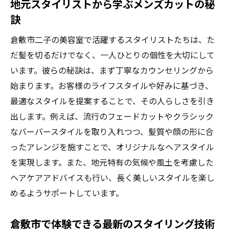
地元スタイリストから学ぶメンズカットの秘
プロダクト
訣
日常生活で取り入れる髪を守る習慣
倉敷市二子の美容室で活躍するスタイリストたちは、た
健康な髪を維持するための栄養管理
だ髪を切るだけでなく、一人ひとりの個性を大切にして
環境に優しいスタイリング製品の選び方
います。彼らの秘訣は、まず丁寧なカウンセリングから
倉敷市で理想のヘアスタイルに出会うためのヒ
始まります。お客様のライフスタイルや好みに基づき、
ント
最適なスタイルを提案することで、その人らしさを引き
自分に似合うスタイルを見つけるためのア
出します。例えば、流行のフェードカットやクラシック
ドバイス
なバーバースタイルを取り入れつつ、髪質や顔の形に合
スタイルチェンジを成功させるための心構
ったアレンジを施すことで、オリジナルなヘアスタイル
え
を実現します。また、地元特有の気候や風土を考慮した
ヘアケアアドバイスも行い、長く美しいスタイルを楽し
倉敷市での美容室体験を活かしたスタイル
めるようサポートしています。
選び
トレンドと個性を両立させるスタイル探し
倉敷市で体験できる最新のスタイリング技術
のコツ